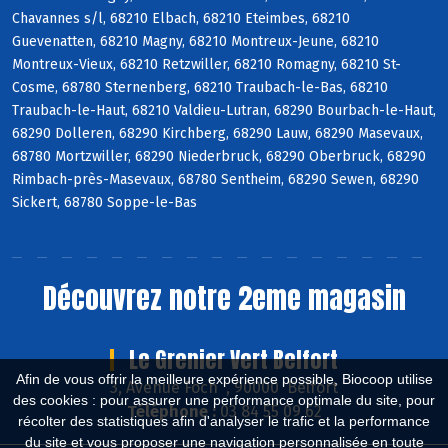
Chavannes s/l, 68210 Elbach, 68210 Eteimbes, 68210
Guevenatten, 68210 Magny, 68210 Montreux-Jeune, 68210
Montreux-Vieux, 68210 Retzwiller, 68210 Romagny, 68210 St-
Cosme, 68780 Sternenberg, 68210 Traubach-le-Bas, 68210
Traubach-le-Haut, 68210 Valdieu-Lutran, 68290 Bourbach-le-Haut,
68290 Dolleren, 68290 Kirchberg, 68290 Lauw, 68290 Masevaux,
68780 Mortzwiller, 68290 Niederbruck, 68290 Oberbruck, 68290
Rimbach-près-Masevaux, 68780 Sentheim, 68290 Sewen, 68290
Sickert, 68780 Soppe-le-Bas
Découvrez notre 2eme magasin
Le Grenier Vert Belfort
Afin de vous offrir la meilleure expérience possible, Biocoop utilise
3, Avenue Foch , 90000 Belfort
des cookies : pour assurer une performance optimale du site, pour
Téléphone :
03 84 55 09 62
récolter des statistiques afin d'analyser le trafic et la performance
du site et vous proposer une navigation personnalisée en toute