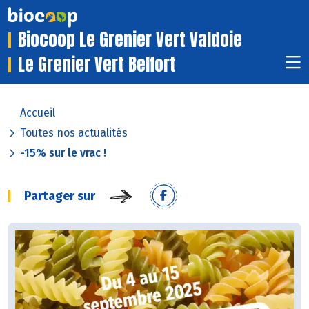
Biocoop Le Grenier Vert Valdoie
Le Grenier Vert Belfort
Accueil
Toutes nos actualités
-15% sur le vrac !
Partager sur