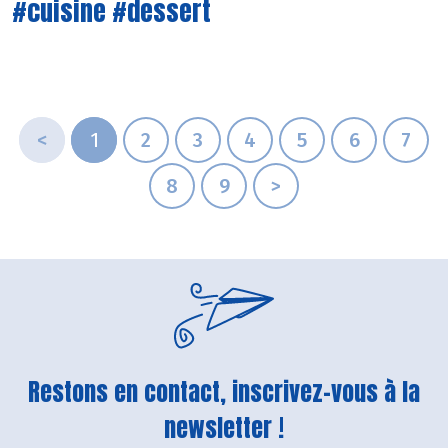
#cuisine #dessert
<
1
2
3
4
5
6
7
8
9
>
Restons en contact, inscrivez-vous à la
newsletter !