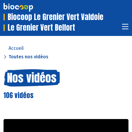
Biocoop Le Grenier Vert Valdoie
Le Grenier Vert Belfort
Accueil
Toutes nos vidéos
Nos vidéos
106 vidéos