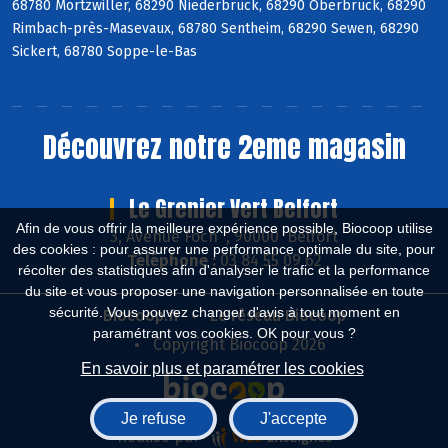
68780 Mortzwiller, 68290 Niederbruck, 68290 Oberbruck, 68290
Rimbach-près-Masevaux, 68780 Sentheim, 68290 Sewen, 68290
Sickert, 68780 Soppe-le-Bas
Découvrez notre 2eme magasin
Le Grenier Vert Belfort
Afin de vous offrir la meilleure expérience possible, Biocoop utilise
3, Avenue Foch , 90000 Belfort
des cookies : pour assurer une performance optimale du site, pour
Téléphone :
03 84 55 09 62
récolter des statistiques afin d'analyser le trafic et la performance
du site et vous proposer une navigation personnalisée en toute
sécurité. Vous pouvez changer d'avis à tout moment en
Biocoop.fr
Le réseau Biocoop
paramétrant vos cookies. OK pour vous ?
Copyright Biocoop 2026
En savoir plus et paramétrer les cookies
Je refuse
J'accepte
Réalisé par