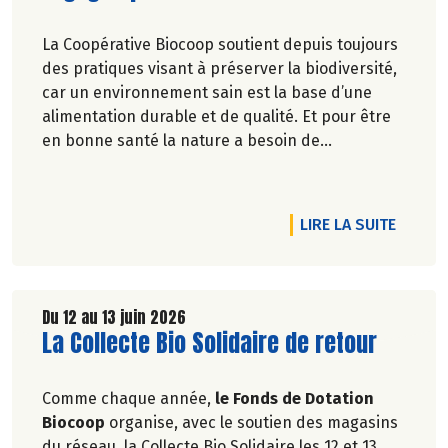
La Coopérative Biocoop soutient depuis toujours
des pratiques visant à préserver la biodiversité,
car un environnement sain est la base d’une
alimentation durable et de qualité. Et pour être
en bonne santé la nature a besoin de
biodiversité.
RTICLE 40 ANS DE BIOCOOP, UNE HISTOIRE DE CONVICTIONS… ET
DE L'A
LIRE LA SUITE
Du 12 au 13 juin 2026
Lire la suite de l'article
La Collecte Bio Solidaire de retour
Comme chaque année,
le Fonds de Dotation
Biocoop
organise, avec le soutien des magasins
du réseau, la Collecte Bio Solidaire les 12 et 13