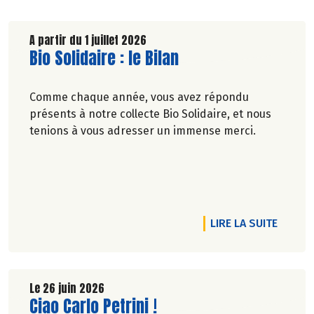
A partir du 1 juillet 2026
Lire la suite de l'article
Bio Solidaire : le Bilan
Comme chaque année, vous avez répondu
présents à notre collecte Bio Solidaire, et nous
tenions à vous adresser un immense merci.
R !
RTICLE VENEZ DÉCOUVRIR NOTRE NOUVEL ESPACE FRUITS & LÉG
DE L'AR
LIRE LA SUITE
Le 26 juin 2026
Lire la suite de l'article
Ciao Carlo Petrini !