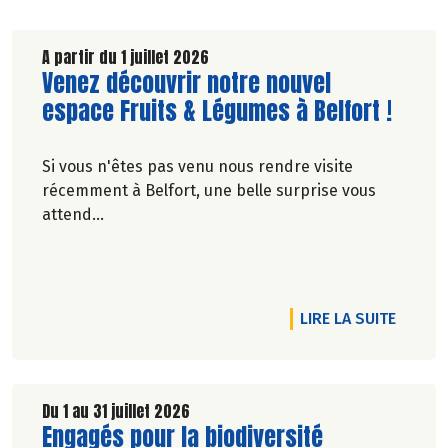
A partir du 1 juillet 2026
Lire la suite de l'article
Venez découvrir notre nouvel
espace Fruits & Légumes à Belfort !
Si vous n'êtes pas venu nous rendre visite
récemment à Belfort, une belle surprise vous
attend…
RTICLE L'APPÉTIT VIENT EN SORTANT ET ON A DE QUOI SE RÉGALE
DE L'A
LIRE LA SUITE
Du 1 au 31 juillet 2026
Lire la suite de l'article
Engagés pour la biodiversité