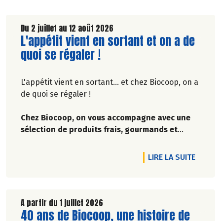
Du 2 juillet au 12 août 2026
Lire la suite de l'article
L'appétit vient en sortant et on a de
quoi se régaler !
L'appétit vient en sortant... et chez Biocoop, on a
de quoi se régaler !
Chez Biocoop, on vous accompagne avec une
sélection de produits frais, gourmands et
faciles à emporter :
biscuits, sauces, tartinables,
boissons rafraîchissante, barres de céréales...
DE L'A
LIRE LA SUITE
De quoi préparer un encas sur le pouce où que
vous soyez !
Prenez votre nappe, rassemblez ceux que vous
A partir du 1 juillet 2026
Lire la suite de l'article
40 ans de Biocoop, une histoire de
aimez et laissez-vous inspirer pour un pique-