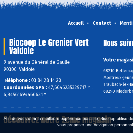
Accueil
Contact
Menti
Biocoop Le Grenier Vert
Nous suiv
Valdoie
Votre magasi
9 avenue du Général de Gaulle
90300 Valdoie
68210 Bellemag
Montreux-Jeune
Téléphone :
03 84 28 14 20
Traubach-le-Ha
Coordonnées GPS :
47,6646235329717 ° ,
68290 Niederbr
6,84561694466631 °
Découvrez notre 2eme magasin
Afin de vous offrir la meilleure expérience possible, Biocoop utilise d
vous proposer une navigation personnal