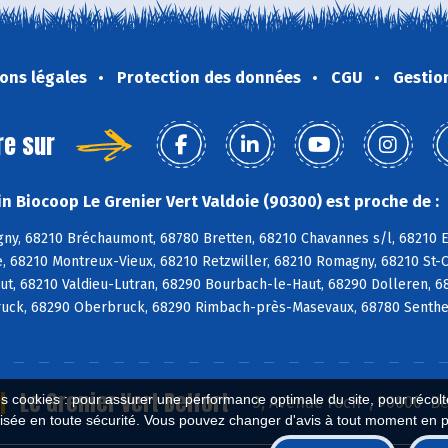
ons légales
Protection des données
CGU
Gestio
re sur
n Biocoop Le Grenier Vert Valdoie (90300) est proche de :
ny, 68210 Bréchaumont, 68780 Bretten, 68210 Chavannes s/l, 68210 E
, 68210 Montreux-Vieux, 68210 Retzwiller, 68210 Romagny, 68210 St-
ut, 68210 Valdieu-Lutran, 68290 Bourbach-le-Haut, 68290 Dolleren, 6
uck, 68290 Oberbruck, 68290 Rimbach-près-Masevaux, 68780 Senthei
Le Grenier Vert Belfort
es cookies : pour assurer une performance optimale du site, pour récolter
3, Avenue Foch , 90000 Be
isée en toute sécurité. Vous pouvez changer d'avis à tout moment en 