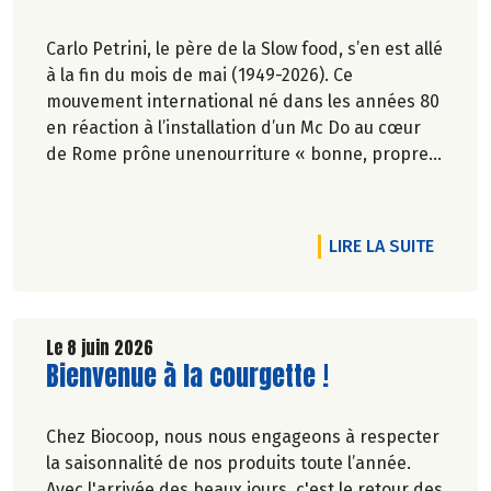
Carlo Petrini, le père de la Slow food, s’en est allé
à la fin du mois de mai (1949-2026). Ce
mouvement international né dans les années 80
en réaction à l’installation d’un Mc Do au cœur
de Rome prône unenourriture « bonne, propre
et juste pour tous ».En hommage, nous
republions ici l’entretien qu’il avait accordé
àCulture Bioen 2018,et qui reste totalement
 LA NÔTRE !
RTICLE ENGAGÉS POUR LA BIODIVERSITÉ
DE L'AR
LIRE LA SUITE
d'actualité.
Le 8 juin 2026
Lire la suite de l'article
Bienvenue à la courgette !
Chez Biocoop, nous nous engageons à respecter
la saisonnalité de nos produits toute l’année.
Avec l'arrivée des beaux jours, c'est le retour des