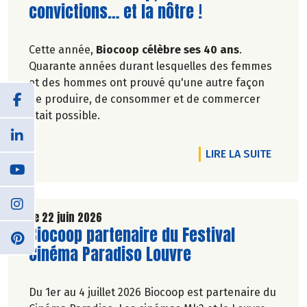
nique aussi simple que délicieux.
convictions… et la nôtre !
Profitez de 20%* de remise sur une sélection de
Cette année,
Biocoop célèbre ses 40 ans
.
produits du 2 juillet au 12 août 2026 inclus.
Quarante années durant lesquelles des femmes
et des hommes ont prouvé qu'une autre façon
de produire, de consommer et de commercer
était possible.
DE L'A
LIRE LA SUITE
Le 22 juin 2026
Lire la suite de l'article
Biocoop partenaire du Festival
Cinéma Paradiso Louvre
Du 1er au 4 juillet 2026 Biocoop est partenaire du