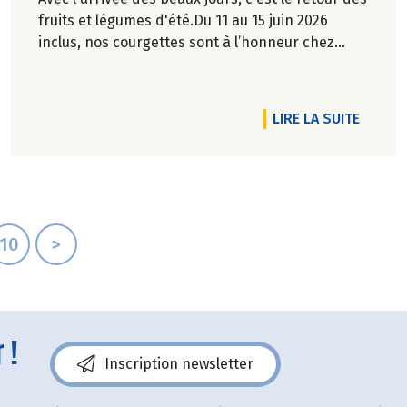
fruits et légumes d'été.Du 11 au 15 juin 2026
inclus, nos courgettes sont à l’honneur chez
Biocoop. Retrouvez tous nos engagements sur
notre site.
OUVRE
RTICLE LA COLLECTE BIO SOLIDAIRE DE RETOUR
DE L'A
LIRE LA SUITE
10
>
 !
Inscription newsletter