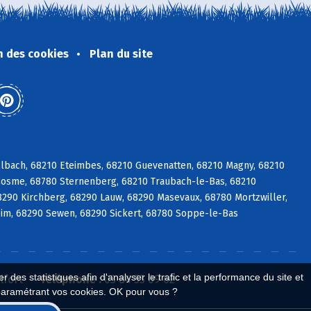
n des cookies
Plan du site
lbach, 68210 Eteimbes, 68210 Guevenatten, 68210 Magny, 68210
Cosme, 68780 Sternenberg, 68210 Traubach-le-Bas, 68210
8290 Kirchberg, 68290 Lauw, 68290 Masevaux, 68780 Mortzwiller,
m, 68290 Sewen, 68290 Sickert, 68780 Soppe-le-Bas
 des statistiques afin d'analyser le trafic et la performance du site et
lfort
Téléphone :
03 84 55 09 62
paramétrant vos cookies. OK pour vous ?