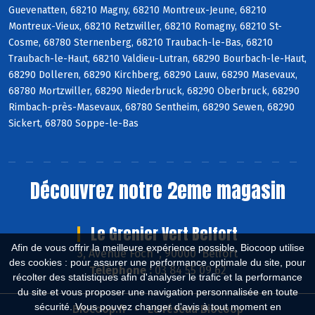
Guevenatten, 68210 Magny, 68210 Montreux-Jeune, 68210
Montreux-Vieux, 68210 Retzwiller, 68210 Romagny, 68210 St-
Cosme, 68780 Sternenberg, 68210 Traubach-le-Bas, 68210
Traubach-le-Haut, 68210 Valdieu-Lutran, 68290 Bourbach-le-Haut,
68290 Dolleren, 68290 Kirchberg, 68290 Lauw, 68290 Masevaux,
68780 Mortzwiller, 68290 Niederbruck, 68290 Oberbruck, 68290
Rimbach-près-Masevaux, 68780 Sentheim, 68290 Sewen, 68290
Sickert, 68780 Soppe-le-Bas
Découvrez notre 2eme magasin
Le Grenier Vert Belfort
Afin de vous offrir la meilleure expérience possible, Biocoop utilise
3, Avenue Foch , 90000 Belfort
des cookies : pour assurer une performance optimale du site, pour
Téléphone :
03 84 55 09 62
récolter des statistiques afin d'analyser le trafic et la performance
du site et vous proposer une navigation personnalisée en toute
sécurité. Vous pouvez changer d'avis à tout moment en
Biocoop.fr
Le réseau Biocoop