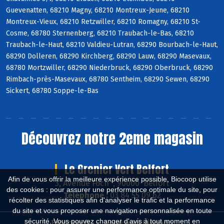
Guevenatten, 68210 Magny, 68210 Montreux-Jeune, 68210
Montreux-Vieux, 68210 Retzwiller, 68210 Romagny, 68210 St-
Cosme, 68780 Sternenberg, 68210 Traubach-le-Bas, 68210
Traubach-le-Haut, 68210 Valdieu-Lutran, 68290 Bourbach-le-Haut,
68290 Dolleren, 68290 Kirchberg, 68290 Lauw, 68290 Masevaux,
68780 Mortzwiller, 68290 Niederbruck, 68290 Oberbruck, 68290
Rimbach-près-Masevaux, 68780 Sentheim, 68290 Sewen, 68290
Sickert, 68780 Soppe-le-Bas
Découvrez notre 2eme magasin
Le Grenier Vert Belfort
Afin de vous offrir la meilleure expérience possible, Biocoop utilise
3, Avenue Foch , 90000 Belfort
des cookies : pour assurer une performance optimale du site, pour
Téléphone :
03 84 55 09 62
récolter des statistiques afin d'analyser le trafic et la performance
du site et vous proposer une navigation personnalisée en toute
sécurité. Vous pouvez changer d'avis à tout moment en
Biocoop.fr
Le réseau Biocoop