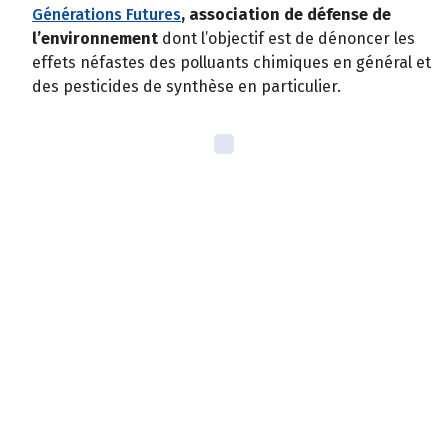
Générations Futures
, association de défense de
l’environnement
dont l’objectif est de dénoncer les
effets néfastes des polluants chimiques en général et
des pesticides de synthèse en particulier.
Connaissez-vous le Fonds de
dotation Biocoop ?
Lancé en 2014, le Fonds de dotation Biocoop soutient et
met en œuvre des projets d’intérêt général contribuant,
au plus près des territoires, à combattre l’injustice
sociale, la précarité alimentaire et le dérèglement
climatique.
Le Don militant est l’un des leviers de ce projet de
société.