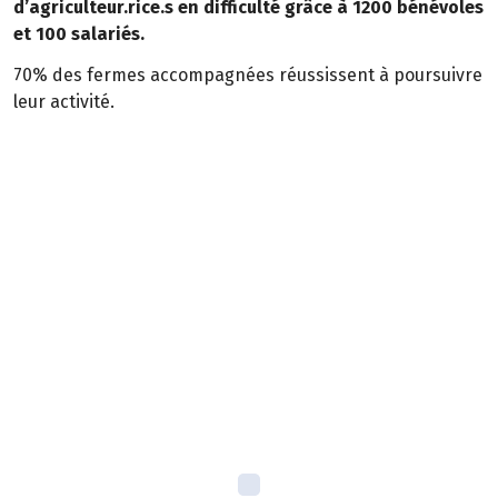
d’agriculteur.rice.s en difficulté grâce à 1200 bénévoles
et 100 salariés.
70% des fermes accompagnées réussissent à poursuivre
leur activité.
Témoignage
« Nous avons été confrontés à différentes méventes, gel
de semences, chute brutale de prix. Nous avons sollicité
Solidarité Paysans et avons rapidement eu la visite de
deux agricultrices bénévoles. Elles ont calmé le jeu et,
avec elles, tout s’est éclairci. Nous avons ressenti du
mieux au niveau du moral. La commercialisation a repris
une dimension humaine. »
Josette et Jean-Marie, maraichers et producteurs de
plantes aromatiques