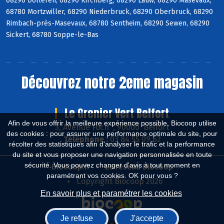
68290 Dolleren, 68290 Kirchberg, 68290 Lauw, 68290 Masevaux,
68780 Mortzwiller, 68290 Niederbruck, 68290 Oberbruck, 68290
Rimbach-près-Masevaux, 68780 Sentheim, 68290 Sewen, 68290
Sickert, 68780 Soppe-le-Bas
Découvrez notre 2eme magasin
Le Grenier Vert Belfort
Afin de vous offrir la meilleure expérience possible, Biocoop utilise
3, Avenue Foch , 90000 Belfort
des cookies : pour assurer une performance optimale du site, pour
Téléphone :
03 84 55 09 62
récolter des statistiques afin d'analyser le trafic et la performance
du site et vous proposer une navigation personnalisée en toute
sécurité. Vous pouvez changer d'avis à tout moment en
Biocoop.fr
Le réseau Biocoop
paramétrant vos cookies. OK pour vous ?
Copyright Biocoop 2026
En savoir plus et paramétrer les cookies
Je refuse
J'accepte