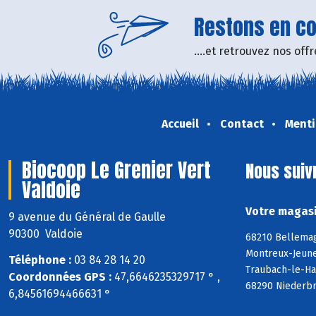
Restons en con
....et retrouvez nos of
Accueil
Contact
Menti
Biocoop Le Grenier Vert
Nous suiv
Valdoie
Votre magasi
9 avenue du Général de Gaulle
90300 Valdoie
68210 Bellemag
Montreux-Jeune
Téléphone :
03 84 28 14 20
Traubach-le-Ha
Coordonnées GPS :
47,6646235329717 ° ,
68290 Niederbr
6,84561694466631 °