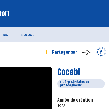
fort
ines
Biocoop
Partager sur
Cocebi
Filière Céréales et
protéagineux
Année de création
1983