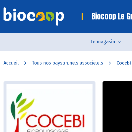
Biocoop Le Gr
Le magasin
Accueil
Tous nos paysan.ne.s associé.e.s
Cocebi