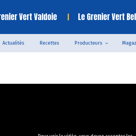
enier Vert Valdoie
Le Grenier Vert Bel
Actualités
Recettes
Producteurs
Magaz