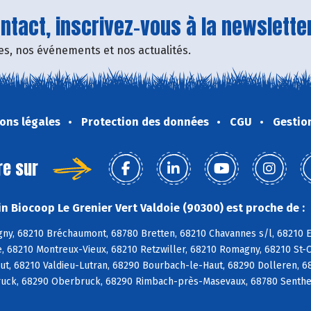
tact, inscrivez-vous à la newsletter
fres, nos événements et nos actualités.
ons légales
Protection des données
CGU
Gestio
re sur
n Biocoop Le Grenier Vert Valdoie (90300) est proche de :
ny, 68210 Bréchaumont, 68780 Bretten, 68210 Chavannes s/l, 68210 E
, 68210 Montreux-Vieux, 68210 Retzwiller, 68210 Romagny, 68210 St-
ut, 68210 Valdieu-Lutran, 68290 Bourbach-le-Haut, 68290 Dolleren, 6
uck, 68290 Oberbruck, 68290 Rimbach-près-Masevaux, 68780 Senthei