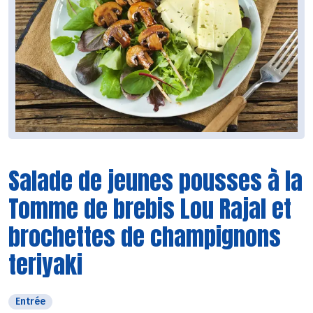
Salade de jeunes pousses à la
Tomme de brebis Lou Rajal et
brochettes de champignons
teriyaki
Entrée