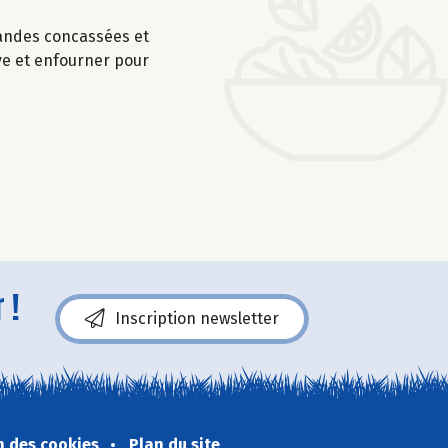
amandes concassées et
ive et enfourner pour
 !
Inscription newsletter
n des cookies
Plan du site