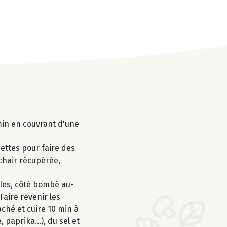
 min en couvrant d'une
ettes pour faire des
chair récupérée,
êles, côté bombé au-
Faire revenir les
aché et cuire 10 min à
paprika...), du sel et