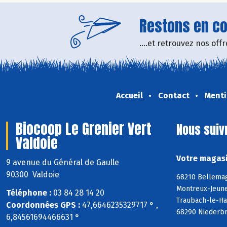
Restons en con
....et retrouvez nos of
Accueil
Contact
Menti
Biocoop Le Grenier Vert
Nous suiv
Valdoie
Votre magasi
9 avenue du Général de Gaulle
90300 Valdoie
68210 Bellemag
Montreux-Jeune
Téléphone :
03 84 28 14 20
Traubach-le-Ha
Coordonnées GPS :
47,6646235329717 ° ,
68290 Niederbr
6,84561694466631 °