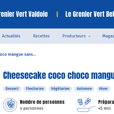
enier Vert Valdoie
Le Grenier Vert Bel
Actualités
Recettes
Producteurs
Magaz
oco mangue sans...
Cheesecake coco choco mangu
Dessert
Flexitarien
Végétarien
Automne
Hiver
Nombre de personnes
Prépara
4 personnes
45 min