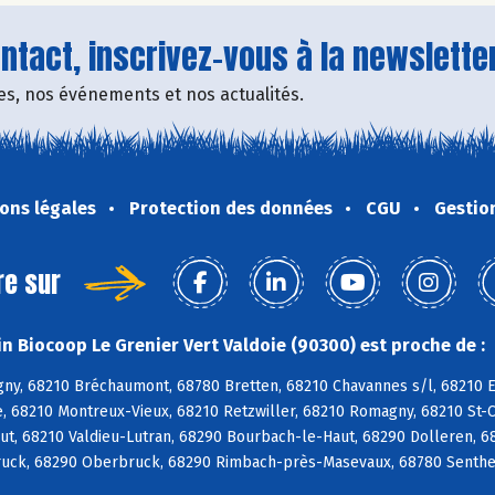
tact, inscrivez-vous à la newsletter
fres, nos événements et nos actualités.
ons légales
Protection des données
CGU
Gestio
re sur
n Biocoop Le Grenier Vert Valdoie (90300) est proche de :
ny, 68210 Bréchaumont, 68780 Bretten, 68210 Chavannes s/l, 68210 E
, 68210 Montreux-Vieux, 68210 Retzwiller, 68210 Romagny, 68210 St-
ut, 68210 Valdieu-Lutran, 68290 Bourbach-le-Haut, 68290 Dolleren, 6
uck, 68290 Oberbruck, 68290 Rimbach-près-Masevaux, 68780 Senthei