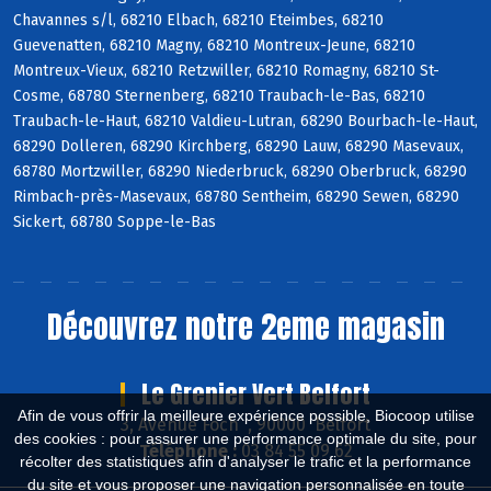
Chavannes s/l, 68210 Elbach, 68210 Eteimbes, 68210
Guevenatten, 68210 Magny, 68210 Montreux-Jeune, 68210
Montreux-Vieux, 68210 Retzwiller, 68210 Romagny, 68210 St-
Cosme, 68780 Sternenberg, 68210 Traubach-le-Bas, 68210
Traubach-le-Haut, 68210 Valdieu-Lutran, 68290 Bourbach-le-Haut,
68290 Dolleren, 68290 Kirchberg, 68290 Lauw, 68290 Masevaux,
68780 Mortzwiller, 68290 Niederbruck, 68290 Oberbruck, 68290
Rimbach-près-Masevaux, 68780 Sentheim, 68290 Sewen, 68290
Sickert, 68780 Soppe-le-Bas
Découvrez notre 2eme magasin
Le Grenier Vert Belfort
Afin de vous offrir la meilleure expérience possible, Biocoop utilise
3, Avenue Foch , 90000 Belfort
des cookies : pour assurer une performance optimale du site, pour
Téléphone :
03 84 55 09 62
récolter des statistiques afin d'analyser le trafic et la performance
du site et vous proposer une navigation personnalisée en toute