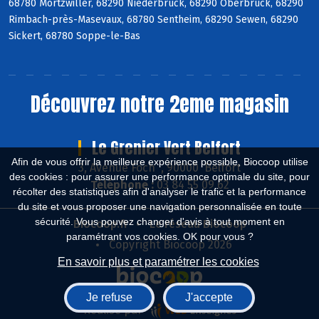
68780 Mortzwiller, 68290 Niederbruck, 68290 Oberbruck, 68290
Rimbach-près-Masevaux, 68780 Sentheim, 68290 Sewen, 68290
Sickert, 68780 Soppe-le-Bas
Découvrez notre 2eme magasin
Le Grenier Vert Belfort
Afin de vous offrir la meilleure expérience possible, Biocoop utilise
3, Avenue Foch , 90000 Belfort
des cookies : pour assurer une performance optimale du site, pour
Téléphone :
03 84 55 09 62
récolter des statistiques afin d'analyser le trafic et la performance
du site et vous proposer une navigation personnalisée en toute
sécurité. Vous pouvez changer d'avis à tout moment en
Biocoop.fr
Le réseau Biocoop
paramétrant vos cookies. OK pour vous ?
Copyright Biocoop 2026
En savoir plus et paramétrer les cookies
Je refuse
J'accepte
Réalisé par