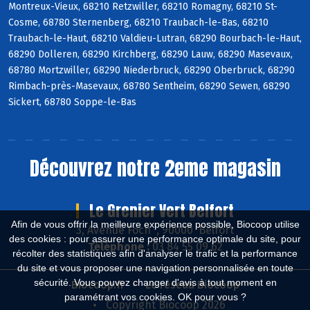
Montreux-Vieux, 68210 Retzwiller, 68210 Romagny, 68210 St-
Cosme, 68780 Sternenberg, 68210 Traubach-le-Bas, 68210
Traubach-le-Haut, 68210 Valdieu-Lutran, 68290 Bourbach-le-Haut,
68290 Dolleren, 68290 Kirchberg, 68290 Lauw, 68290 Masevaux,
68780 Mortzwiller, 68290 Niederbruck, 68290 Oberbruck, 68290
Rimbach-près-Masevaux, 68780 Sentheim, 68290 Sewen, 68290
Sickert, 68780 Soppe-le-Bas
Découvrez notre 2eme magasin
Le Grenier Vert Belfort
Afin de vous offrir la meilleure expérience possible, Biocoop utilise
3, Avenue Foch , 90000 Belfort
des cookies : pour assurer une performance optimale du site, pour
Téléphone :
03 84 55 09 62
récolter des statistiques afin d'analyser le trafic et la performance
du site et vous proposer une navigation personnalisée en toute
sécurité. Vous pouvez changer d'avis à tout moment en
Biocoop.fr
Le réseau Biocoop
paramétrant vos cookies. OK pour vous ?
Copyright Biocoop 2026