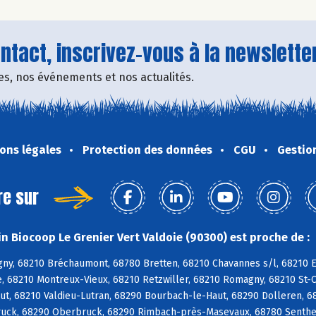
tact, inscrivez-vous à la newsletter
fres, nos événements et nos actualités.
ons légales
Protection des données
CGU
Gestio
re sur
n Biocoop Le Grenier Vert Valdoie (90300) est proche de :
ny, 68210 Bréchaumont, 68780 Bretten, 68210 Chavannes s/l, 68210 E
, 68210 Montreux-Vieux, 68210 Retzwiller, 68210 Romagny, 68210 St-
ut, 68210 Valdieu-Lutran, 68290 Bourbach-le-Haut, 68290 Dolleren, 6
uck, 68290 Oberbruck, 68290 Rimbach-près-Masevaux, 68780 Senthei