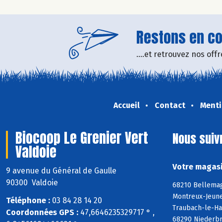
Restons en con
....et retrouvez nos of
Accueil
Contact
Menti
Biocoop Le Grenier Vert
Nous suiv
Valdoie
Votre magasi
9 avenue du Général de Gaulle
90300 Valdoie
68210 Bellemag
Montreux-Jeune
Téléphone :
03 84 28 14 20
Traubach-le-Ha
Coordonnées GPS :
47,6646235329717 ° ,
68290 Niederbr