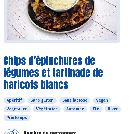
Chips d’épluchures de
légumes et tartinade de
haricots blancs
Apéritif
Sans gluten
Sans lactose
Vegan
Végétalien
Végétarien
Automne
Eté
Hiver
Printemps
Nombre de personnes