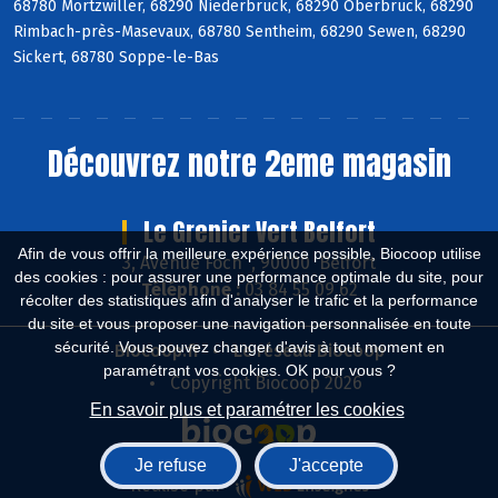
68780 Mortzwiller, 68290 Niederbruck, 68290 Oberbruck, 68290
Rimbach-près-Masevaux, 68780 Sentheim, 68290 Sewen, 68290
Sickert, 68780 Soppe-le-Bas
Découvrez notre 2eme magasin
Le Grenier Vert Belfort
Afin de vous offrir la meilleure expérience possible, Biocoop utilise
3, Avenue Foch , 90000 Belfort
des cookies : pour assurer une performance optimale du site, pour
Téléphone :
03 84 55 09 62
récolter des statistiques afin d'analyser le trafic et la performance
du site et vous proposer une navigation personnalisée en toute
sécurité. Vous pouvez changer d'avis à tout moment en
Biocoop.fr
Le réseau Biocoop
paramétrant vos cookies. OK pour vous ?
Copyright Biocoop 2026
En savoir plus et paramétrer les cookies
Je refuse
J'accepte
Réalisé par