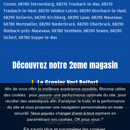
Cosme, 68780 Sternenberg, 68210 Traubach-le-Bas, 68210
Traubach-le-Haut, 68210 Valdieu-Lutran, 68290 Bourbach-le-Haut,
68290 Dolleren, 68290 Kirchberg, 68290 Lauw, 68290 Masevaux,
68780 Mortzwiller, 68290 Niederbruck, 68290 Oberbruck, 68290
Rimbach-près-Masevaux, 68780 Sentheim, 68290 Sewen, 68290
Sickert, 68780 Soppe-le-Bas
Découvrez notre 2eme magasin
Le Grenier Vert Belfort
Afin de vous offrir la meilleure expérience possible, Biocoop utilise
3, Avenue Foch , 90000 Belfort
des cookies : pour assurer une performance optimale du site, pour
Téléphone :
03 84 55 09 62
récolter des statistiques afin d'analyser le trafic et la performance
du site et vous proposer une navigation personnalisée en toute
sécurité. Vous pouvez changer d'avis à tout moment en
Biocoop.fr
Le réseau Biocoop
paramétrant vos cookies. OK pour vous ?
Copyright Biocoop 2026
En savoir plus et paramétrer les cookies