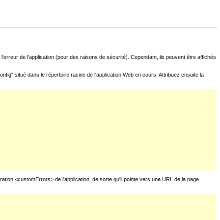
l'erreur de l'application (pour des raisons de sécurité). Cependant, ils peuvent être affichés
fig" situé dans le répertoire racine de l'application Web en cours. Attribuez ensuite la
uration <customErrors> de l'application, de sorte qu'il pointe vers une URL de la page