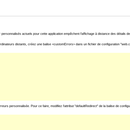
 personnalisés actuels pour cette application empêchent l'affichage à distance des détails de 
rdinateurs distants, créez une balise <customErrors> dans un fichier de configuration "web.con
urs personnalisée. Pour ce faire, modifiez l'attribut "defaultRedirect" de la balise de config