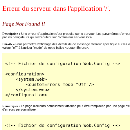
Erreur du serveur dans l'application '/'.
Page Not Found !!
Description :
Une erreur d'application s'est produite sur le serveur. Les paramètres d'erreur
par les navigateurs qui s'exécutent sur l'ordinateur serveur local.
Détails =
Pour permettre l'affichage des détails de ce message d'erreur spécifique sur les o
valeur "off" à l'attribut "mode" de cette balise <customErrors>.
<!-- Fichier de configuration Web.Config -->

<configuration>

    <system.web>

        <customErrors mode="Off"/>

    </system.web>

</configuration>
Remarques :
La page d'erreurs actuellement affichée peut être remplacée par une page d'erre
d'erreurs personnalisée !
<!-- Fichier de configuration Web.Config -->
