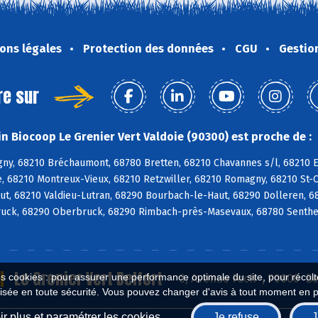
ons légales
Protection des données
CGU
Gestio
re sur
n Biocoop Le Grenier Vert Valdoie (90300) est proche de :
ny, 68210 Bréchaumont, 68780 Bretten, 68210 Chavannes s/l, 68210 E
, 68210 Montreux-Vieux, 68210 Retzwiller, 68210 Romagny, 68210 St-
ut, 68210 Valdieu-Lutran, 68290 Bourbach-le-Haut, 68290 Dolleren, 6
uck, 68290 Oberbruck, 68290 Rimbach-près-Masevaux, 68780 Senthei
Le Grenier Vert Belfort
es cookies : pour assurer une performance optimale du site, pour récolter
3, Avenue Foch , 90000 Be
isée en toute sécurité. Vous pouvez changer d'avis à tout moment en 
r plus et paramétrer les cookies
Je refuse
J