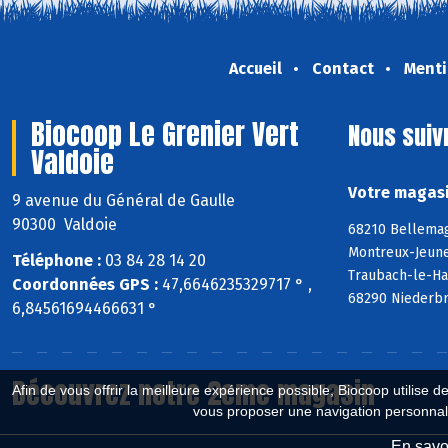
Accueil
Contact
Menti
Biocoop Le Grenier Vert
Nous suiv
Valdoie
Votre magasi
9 avenue du Général de Gaulle
90300 Valdoie
68210 Bellemag
Montreux-Jeune
Téléphone :
03 84 28 14 20
Traubach-le-Ha
Coordonnées GPS :
47,6646235329717 ° ,
68290 Niederbr
6,84561694466631 °
Découvrez notre 2eme magasin
Afin de vous offrir la meilleure expérience possible, Biocoop utilise d
vous proposer une navigation personnal
En savoi