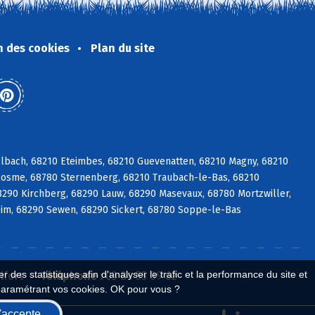
n des cookies
Plan du site
lbach, 68210 Eteimbes, 68210 Guevenatten, 68210 Magny, 68210
Cosme, 68780 Sternenberg, 68210 Traubach-le-Bas, 68210
8290 Kirchberg, 68290 Lauw, 68290 Masevaux, 68780 Mortzwiller,
m, 68290 Sewen, 68290 Sickert, 68780 Soppe-le-Bas
 des statistiques afin d'analyser le trafic et la performance du site et
lfort
Téléphone :
03 84 55 09 62
paramétrant vos cookies. OK pour vous ?
'accepte