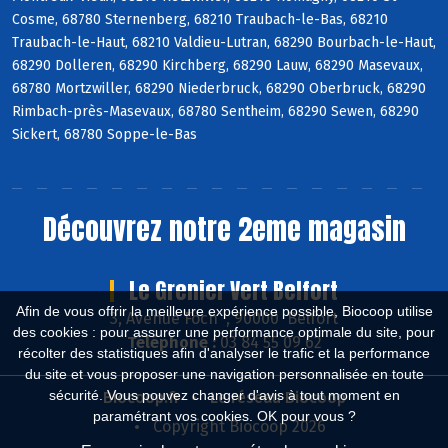
Cosme, 68780 Sternenberg, 68210 Traubach-le-Bas, 68210
Traubach-le-Haut, 68210 Valdieu-Lutran, 68290 Bourbach-le-Haut,
68290 Dolleren, 68290 Kirchberg, 68290 Lauw, 68290 Masevaux,
68780 Mortzwiller, 68290 Niederbruck, 68290 Oberbruck, 68290
Rimbach-près-Masevaux, 68780 Sentheim, 68290 Sewen, 68290
Sickert, 68780 Soppe-le-Bas
Découvrez notre 2eme magasin
Le Grenier Vert Belfort
Afin de vous offrir la meilleure expérience possible, Biocoop utilise
3, Avenue Foch , 90000 Belfort
des cookies : pour assurer une performance optimale du site, pour
Téléphone :
03 84 55 09 62
récolter des statistiques afin d'analyser le trafic et la performance
du site et vous proposer une navigation personnalisée en toute
sécurité. Vous pouvez changer d'avis à tout moment en
Biocoop.fr
Le réseau Biocoop
paramétrant vos cookies. OK pour vous ?
Copyright Biocoop 2026