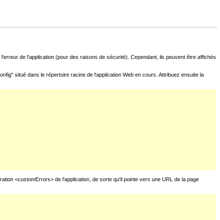
l'erreur de l'application (pour des raisons de sécurité). Cependant, ils peuvent être affichés
fig" situé dans le répertoire racine de l'application Web en cours. Attribuez ensuite la
uration <customErrors> de l'application, de sorte qu'il pointe vers une URL de la page