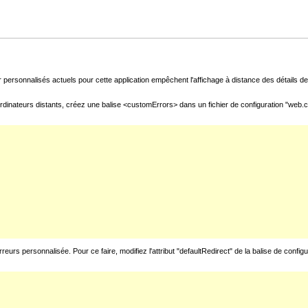
 personnalisés actuels pour cette application empêchent l'affichage à distance des détails de 
rdinateurs distants, créez une balise <customErrors> dans un fichier de configuration "web.con
urs personnalisée. Pour ce faire, modifiez l'attribut "defaultRedirect" de la balise de config