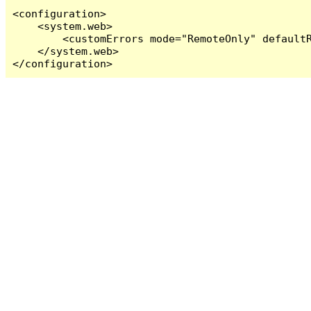
<configuration>

    <system.web>

        <customErrors mode="RemoteOnly" defaultR
    </system.web>

</configuration>