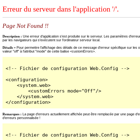
Erreur du serveur dans l'application '/'.
Page Not Found !!
Description :
Une erreur d'application s'est produite sur le serveur. Les paramètres d'erreur
par les navigateurs qui s'exécutent sur l'ordinateur serveur local.
Détails =
Pour permettre l'affichage des détails de ce message d'erreur spécifique sur les o
valeur "off" à l'attribut "mode" de cette balise <customErrors>.
<!-- Fichier de configuration Web.Config -->

<configuration>

    <system.web>

        <customErrors mode="Off"/>

    </system.web>

</configuration>
Remarques :
La page d'erreurs actuellement affichée peut être remplacée par une page d'erre
d'erreurs personnalisée !
<!-- Fichier de configuration Web.Config -->
