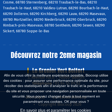
Cosme, 68780 Sternenberg, 68210 Traubach-le-Bas, 68210
Traubach-le-Haut, 68210 Valdieu-Lutran, 68290 Bourbach-le-Haut,
68290 Dolleren, 68290 Kirchberg, 68290 Lauw, 68290 Masevaux,
68780 Mortzwiller, 68290 Niederbruck, 68290 Oberbruck, 68290
Rimbach-près-Masevaux, 68780 Sentheim, 68290 Sewen, 68290
Sickert, 68780 Soppe-le-Bas
Découvrez notre 2eme magasin
Le Grenier Vert Belfort
Afin de vous offrir la meilleure expérience possible, Biocoop utilise
3, Avenue Foch , 90000 Belfort
des cookies : pour assurer une performance optimale du site, pour
Téléphone :
03 84 55 09 62
récolter des statistiques afin d'analyser le trafic et la performance
du site et vous proposer une navigation personnalisée en toute
sécurité. Vous pouvez changer d'avis à tout moment en
Biocoop.fr
Le réseau Biocoop
paramétrant vos cookies. OK pour vous ?
Copyright Biocoop 2026
En savoir plus et paramétrer les cookies