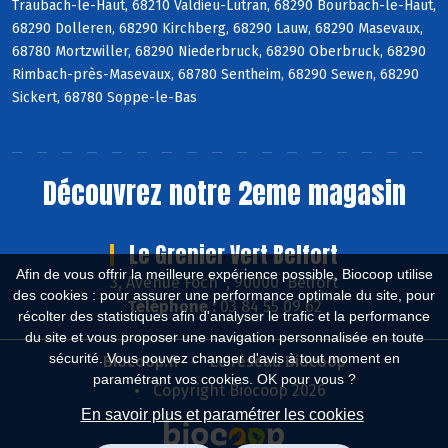
Traubach-le-Haut, 68210 Valdieu-Lutran, 68290 Bourbach-le-Haut,
68290 Dolleren, 68290 Kirchberg, 68290 Lauw, 68290 Masevaux,
68780 Mortzwiller, 68290 Niederbruck, 68290 Oberbruck, 68290
Rimbach-près-Masevaux, 68780 Sentheim, 68290 Sewen, 68290
Sickert, 68780 Soppe-le-Bas
Découvrez notre 2eme magasin
Le Grenier Vert Belfort
Afin de vous offrir la meilleure expérience possible, Biocoop utilise
3, Avenue Foch , 90000 Belfort
des cookies : pour assurer une performance optimale du site, pour
Téléphone :
03 84 55 09 62
récolter des statistiques afin d'analyser le trafic et la performance
du site et vous proposer une navigation personnalisée en toute
sécurité. Vous pouvez changer d'avis à tout moment en
Biocoop.fr
Le réseau Biocoop
paramétrant vos cookies. OK pour vous ?
Copyright Biocoop 2026
En savoir plus et paramétrer les cookies