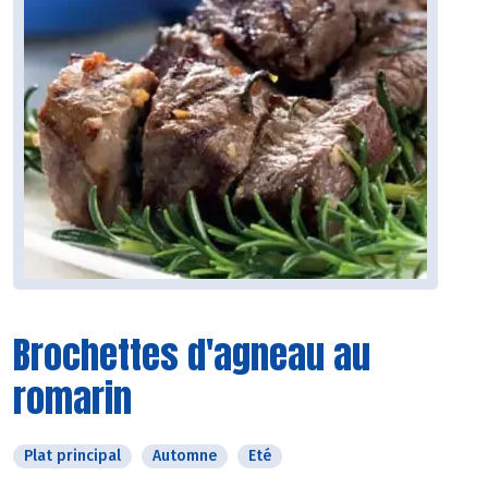
Brochettes d'agneau au
romarin
Plat principal
Automne
Eté