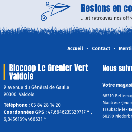
Restons en con
....et retrouvez nos of
Accueil
Contact
Menti
Biocoop Le Grenier Vert
Nous suiv
Valdoie
Votre magasi
9 avenue du Général de Gaulle
90300 Valdoie
68210 Bellemag
Montreux-Jeune
Téléphone :
03 84 28 14 20
Traubach-le-Ha
Coordonnées GPS :
47,6646235329717 ° ,
68290 Niederbr
6,84561694466631 °