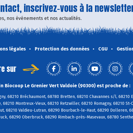
tact, inscrivez-vous à la newsletter
fres, nos événements et nos actualités.
ons légales
Protection des données
CGU
Gestio
re sur
n Biocoop Le Grenier Vert Valdoie (90300) est proche de :
ny, 68210 Bréchaumont, 68780 Bretten, 68210 Chavannes s/l, 68210 E
, 68210 Montreux-Vieux, 68210 Retzwiller, 68210 Romagny, 68210 St-
ut, 68210 Valdieu-Lutran, 68290 Bourbach-le-Haut, 68290 Dolleren, 6
uck, 68290 Oberbruck, 68290 Rimbach-près-Masevaux, 68780 Senthei