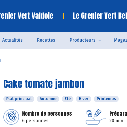
enier Vert Valdoie
Le Grenier Vert Bel
Actualités
Recettes
Producteurs
Magaz
n
Cake tomate jambon
Plat principal
Automne
Eté
Hiver
Printemps
Nombre de personnes
Prépara
6 personnes
20 min