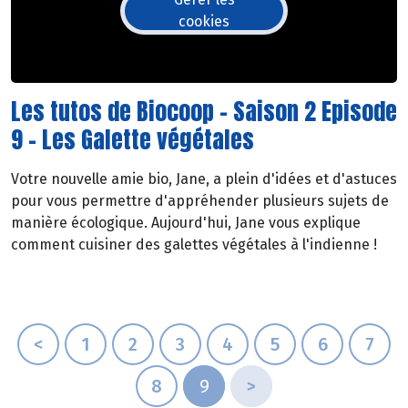
cookies
Les tutos de Biocoop - Saison 2 Episode
9 - Les Galette végétales
Votre nouvelle amie bio, Jane, a plein d'idées et d'astuces
pour vous permettre d'appréhender plusieurs sujets de
manière écologique. Aujourd'hui, Jane vous explique
comment cuisiner des galettes végétales à l'indienne !
<
1
2
3
4
5
6
7
8
9
>