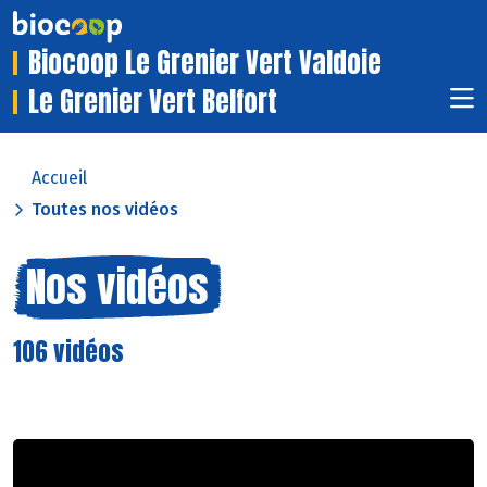
Biocoop Le Grenier Vert Valdoie
Le Grenier Vert Belfort
Accueil
Toutes nos vidéos
Nos vidéos
106 vidéos